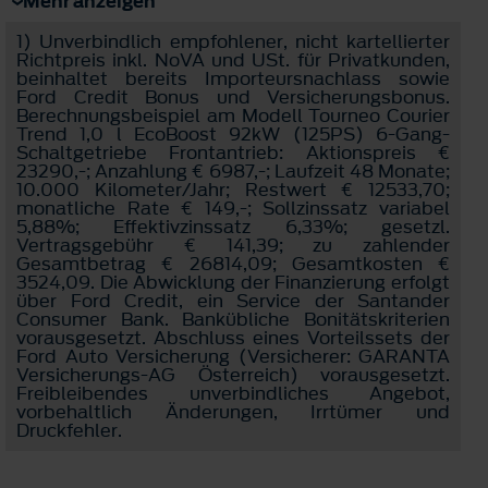
Mehr anzeigen
1)
Unverbindlich empfohlener, nicht kartellierter
Richtpreis inkl. NoVA und USt. für Privatkunden,
beinhaltet bereits Importeursnachlass sowie
Ford Credit Bonus und Versicherungsbonus.
Berechnungsbeispiel am Modell Tourneo Courier
Trend 1,0 l EcoBoost 92kW (125PS) 6-Gang-
Schaltgetriebe Frontantrieb: Aktionspreis €
23290,-; Anzahlung € 6987,-; Laufzeit 48 Monate;
10.000 Kilometer/Jahr; Restwert € 12533,70;
monatliche Rate € 149,-; Sollzinssatz variabel
5,88%; Effektivzinssatz 6,33%; gesetzl.
Vertragsgebühr € 141,39; zu zahlender
Gesamtbetrag € 26814,09; Gesamtkosten €
3524,09. Die Abwicklung der Finanzierung erfolgt
über Ford Credit, ein Service der Santander
Consumer Bank. Bankübliche Bonitätskriterien
vorausgesetzt. Abschluss eines Vorteilssets der
Ford Auto Versicherung (Versicherer: GARANTA
Versicherungs-AG Österreich) vorausgesetzt.
Freibleibendes unverbindliches Angebot,
vorbehaltlich Änderungen, Irrtümer und
Druckfehler.