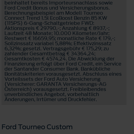
beinhaltet bereits Importeursnachlass sowie
Ford Credit Bonus und Versicherungsbonus.
Berechnungsbeispiel am Modell Tourneo
Connect Trend 1.5l EcoBoost Benzin 85 KW
(115PS) 6-Gang-Schaltgetriebe FWD:
Aktionspreis € 29790,-; Anzahlung € 8937,-;
Laufzeit 48 Monate; 10.000 Kilometer/Jahr;
Restwert € 16659,95; monatliche Rate € 179,-;
Sollzinssatz variabel 5,88%; Effektivzinssatz
6,32%; gesetzl. Vertragsgebühr € 175,29; zu
zahlender Gesamtbetrag € 34364,24;
Gesamtkosten € 4574,24. Die Abwicklung der
Finanzierung erfolgt über Ford Credit, ein Service
der Santander Consumer Bank. Bankübliche
Bonitätskriterien vorausgesetzt. Abschluss eines
Vorteilssets der Ford Auto Versicherung
(Versicherer: GARANTA Versicherungs-AG
Österreich) vorausgesetzt. Freibleibendes
unverbindliches Angebot, vorbehaltlich
Änderungen, Irrtümer und Druckfehler.
Ford Tourneo Custom