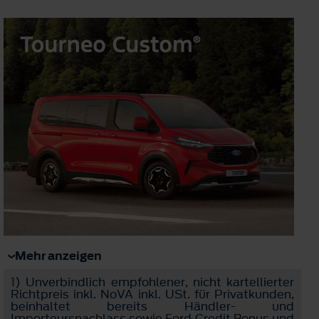
Mehr anzeigen
1)
Unverbindlich empfohlener, nicht kartellierter
Richtpreis inkl. NoVA inkl. USt. für Privatkunden,
beinhaltet bereits Händler- und
Importeursnachlass sowie Ford Credit Bonus und