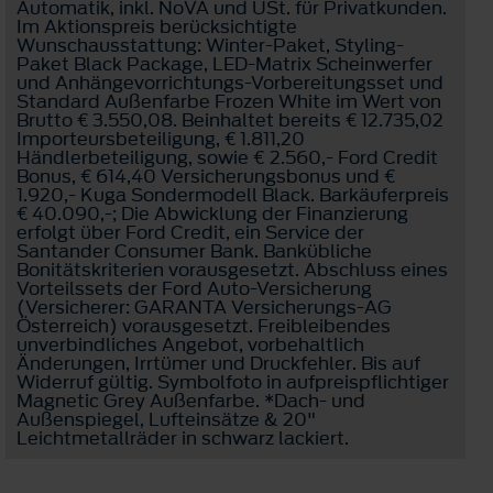
Automatik, inkl. NoVA und USt. für Privatkunden.
Im Aktionspreis berücksichtigte
Wunschausstattung: Winter-Paket, Styling-
Paket Black Package, LED-Matrix Scheinwerfer
und Anhängevorrichtungs-Vorbereitungsset und
Standard Außenfarbe Frozen White im Wert von
Brutto € 3.550,08. Beinhaltet bereits € 12.735,02
Importeursbeteiligung, € 1.811,20
Händlerbeteiligung, sowie € 2.560,- Ford Credit
Bonus, € 614,40 Versicherungsbonus und €
1.920,- Kuga Sondermodell Black. Barkäuferpreis
€ 40.090,-; Die Abwicklung der Finanzierung
erfolgt über Ford Credit, ein Service der
Santander Consumer Bank. Bankübliche
Bonitätskriterien vorausgesetzt. Abschluss eines
Vorteilssets der Ford Auto-Versicherung
(Versicherer: GARANTA Versicherungs-AG
Österreich) vorausgesetzt. Freibleibendes
unverbindliches Angebot, vorbehaltlich
Änderungen, Irrtümer und Druckfehler. Bis auf
Widerruf gültig. Symbolfoto in aufpreispflichtiger
Magnetic Grey Außenfarbe. *Dach- und
Außenspiegel, Lufteinsätze & 20"
Leichtmetallräder in schwarz lackiert.