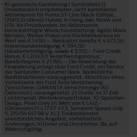
KI-generierte Darstellung I Symbolfoto 1)
Unverbindlich empfohlener, nicht kartellierter
Aktionspreis für Puma ST-Line Black-Edition,
125PS EcoBoost Hybrid, 6-Gang, inkl. NoVA und
USt. für Privatkunden. Im Aktionspreis
berücksichtigte Wunschausstattung: Agate Black
Metallic, Winter-Paket und Rückfahrkamera im
Wert von € 1.650,–. Beinhaltet bereits € 4.972,50
Importeursbeteiligung, € 994,50
Händlerbeteiligung, sowie € 3.150,– Ford Credit
Bonus, € 1.209,60 Versicherungsbonus;
Barkäuferpreis € 27.190,–; Die Abwicklung der
Finanzierung erfolgt über Ford Credit, ein Service
der Santander Consumer Bank. Bankübliche
Bonitätskriterien vorausgesetzt. Abschluss eines
Vorteilssets der Ford Auto Versicherung
(Versicherer: GARANTA Versicherungs-AG
Österreich) vorausgesetzt. 2) Gratis: 4x 17 Zoll
Leichtmetall-Winterkompletträder, 10-Speichen-
Design, Pearl Grey im Wert von € 1.412,–
(Dimension:7J x 17 ET 47.5, Semperit Speed-Grip
5, 215/55 R17 98 V XL). Freibleibendes
unverbindliches Angebot, vorbehaltlich
Änderungen, Irrtümer und Druckfehler. Bis auf
Widerruf gültig.