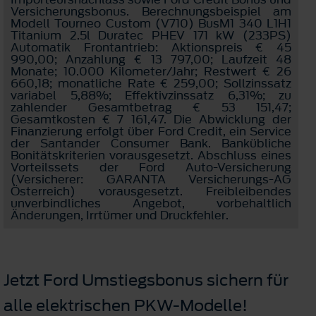
Versicherungsbonus. Berechnungsbeispiel am
Modell Tourneo Custom (V710) BusM1 340 L1H1
Titanium 2.5l Duratec PHEV 171 kW (233PS)
Automatik Frontantrieb: Aktionspreis € 45
990,00; Anzahlung € 13 797,00; Laufzeit 48
Monate; 10.000 Kilometer/Jahr; Restwert € 26
660,18; monatliche Rate € 259,00; Sollzinssatz
variabel 5,88%; Effektivzinssatz 6,31%; zu
zahlender Gesamtbetrag € 53 151,47;
Gesamtkosten € 7 161,47. Die Abwicklung der
Finanzierung erfolgt über Ford Credit, ein Service
der Santander Consumer Bank. Bankübliche
Bonitätskriterien vorausgesetzt. Abschluss eines
Vorteilssets der Ford Auto-Versicherung
(Versicherer: GARANTA Versicherungs-AG
Österreich) vorausgesetzt. Freibleibendes
unverbindliches Angebot, vorbehaltlich
Änderungen, Irrtümer und Druckfehler.
Jetzt Ford Umstiegsbonus sichern für
alle elektrischen PKW-Modelle!