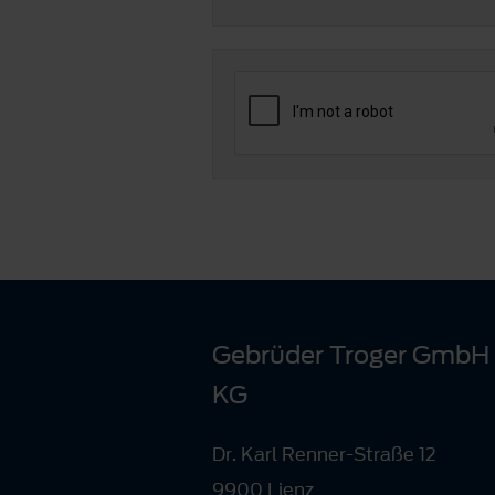
Gebrüder Troger GmbH
KG
Dr. Karl Renner-Straße 12
9900 Lienz