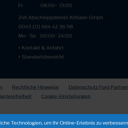
Fr
08:00
-
13:00
24h Abschleppdienst Althaler Gmbh
0043 (0) 664 42 36 118
Mo - So
00:00
-
24:00
Kontakt & Anfahrt
Standortübersicht
m
Rechtliche Hinweise
Datenschutz Ford Partner
arrierefreiheit
Cookie-Einstellungen
che Technologien, um Ihr Online-Erlebnis zu verbessern