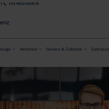
|
+43 4852 63411-15
ienz
zeuge
Aktionen
Service & Zubehör
Gebrauc